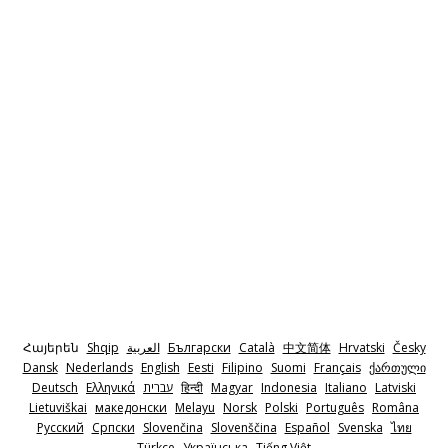
Հայերեն
Shqip
‫العربية
Български
Català
中文简体
Hrvatski
Česky
Dansk
Nederlands
English
Eesti
Filipino
Suomi
Français
ქართული
Deutsch
Ελληνικά
‫עברית
हिन्दी
Magyar
Indonesia
Italiano
Latviski
Lietuviškai
македонски
Melayu
Norsk
Polski
Português
Româna
Pyccкий
Српски
Slovenčina
Slovenščina
Español
Svenska
ไทย
Türkçe
Українська
Tiếng Việt